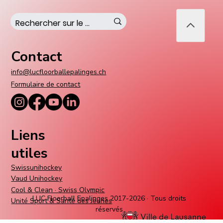
Contact
Un entraîneur suédois aux commandes
de notre première équipe
info@lucfloorballepalinges.ch
Formulaire de contact
Liens
utiles
Swissunihockey
Vaud Unihockey
Cool & Clean · Swiss Olympic
LUC Floorball Epalinges 2017-2026 · Tous droits
Unité Sport & Santé des Jeunes
réservés