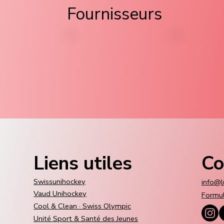
Fournisseurs
Liens utiles
Co
Swissunihockey
info@l
Vaud Unihockey
Formul
Cool & Clean · Swiss Olympic
Unité Sport & Santé des Jeunes