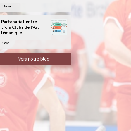
24 avr.
Partenariat entre
trois Clubs de l'Arc
lémanique
2 avr.
Vers notre blog