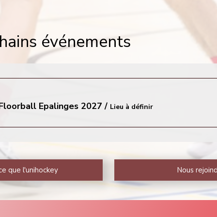
hains événements
Floorball Epalinges 2027
/
Lieu à définir
ce que l'unihockey
Nous rejoin