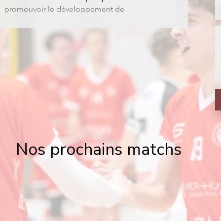
promouvoir le développement de
connaissances et d'attitudes chez les jeunes
et leur entourage pour prévenir des situations
de maltraitance dans la pratique du sport,
souhaite contribuer à l'étude: "Relations,
expériences et violences de jeunes dans le
sport vaudois".
Nos prochains matchs