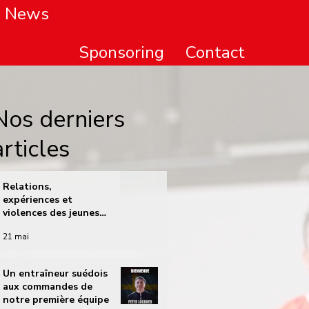
News
Sponsoring
Contact
Nos derniers
articles
Relations,
expériences et
violences des jeunes
dans le sport vaudois
21 mai
(Etude VSV)
Un entraîneur suédois
aux commandes de
notre première équipe